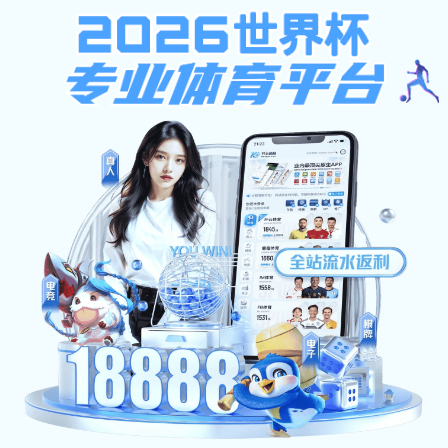
注册入口
易倍官网
· 体育观看更便捷
连接你的赛事视野，打造球迷专属的数字主场。
易倍官网
网页版
提供多终端支持、高清视频、 实时比分与赛事推
荐，让你随时随地畅享体育内容。
网页端入口
下载APP