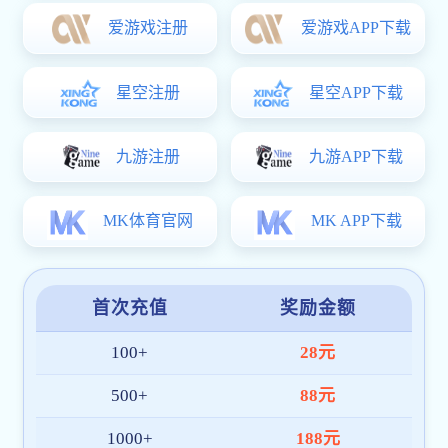
首页
体育热点
正文
近日，NBA赛季持续进行，各队在争夺季后赛席位的过程
中，球员的伤病情况备受关注。特别是对于一些明星球员而
言，他们的健康直接影响到球队的战绩。近期，洛杉矶快船
队的核心球员詹姆斯·哈登因肩伤出战成疑，引发了众多媒体
和球迷的讨论。在缺战勇士队之后，他将在明日客战尼克斯
时能否上场成为焦点。本文将从四个方面分析哈登肩伤对快
船队及其未来比赛的重要性，包括哈登肩伤的情况分析、其
缺阵对球队表现的影响、球队应对策略以及未来展望。
1、哈登肩伤情况分析
詹姆斯·哈登在与勇士队比赛前夕被诊断出肩部不适，这一消
息无疑给快船队带来了不小的压力。作为球队进攻核心，哈
登不仅承担着得分任务，还负责组织进攻。他的肩伤主要表
现为疼痛感和活动受限，这使得他在投篮和传球时都可能受