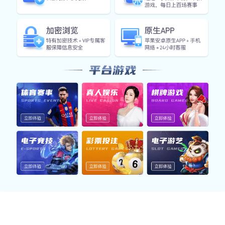
用不可替代。当他不在场上时，球队进攻体系将受到显著影
响，使得其他球员需承担更多责任。
例如，在与勇士队交锋时，由于没有了哈登这样的攻击点，
快船在进攻端显得乏力，多次出现失误。这种情况下，其他
角色球员如科怀·伦纳德和保罗·乔治需要站出来填补空缺，但
他们能否保持稳定状态仍然存有疑问。
此外，如果哈登继续缺阵，对团队士气也会产生消极效果。
明星球员的不在场往往意味着信心下降，对于追求胜利的渴
望也可能减弱。而这种情绪容易蔓延至全队，从而影响整体
表现。因此，如何解决这一问题，是教练组亟需面对的重要
挑战。
3、球队应对策略
为了应对哈登可能长期缺阵带来的困难，洛杉矶快船必须制