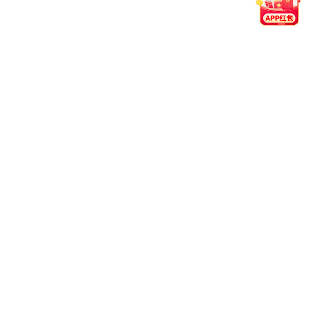
综上所述，詹姆斯·哈登因肩伤导致出战成疑，不仅令他的个
人职业生涯面临挑战，也给洛杉矶快船带来了巨大的压力。
从医疗状况到球队表现，再到应对策略及未来展望，每一个
方面都值得我们深入探讨与关注。
希望随着时间推移，哈登能够迅速康复，并重新回到比赛当
中。这不仅关乎他个人的发展，更关乎整个快船队能否在本
赛季实现他们预期目标的重要因素。随着常规赛不断推进，
我们将持续关注这一事件的发展动态，以及它如何塑造未来
几个月NBA联赛格局。
分享到：