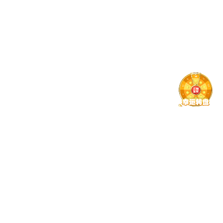
阿卡夫谈夏联比赛节奏加快强调防守需付出更多努力
2026-07-16
51 次浏览