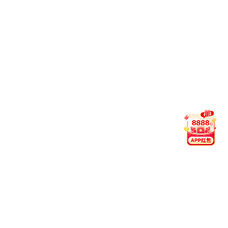
国米提前三轮加冕意甲21冠曼联成功锁定下赛季欧冠资
格
2026-07-10
40 次浏览