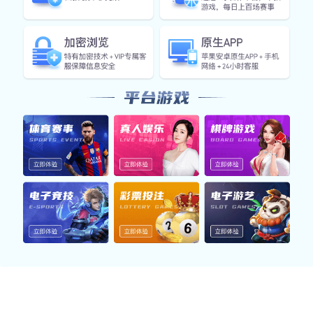
文班失利后迅速离场今日NHL亚军与冠军握手展现体育
精神
2026-08-03
18 次浏览