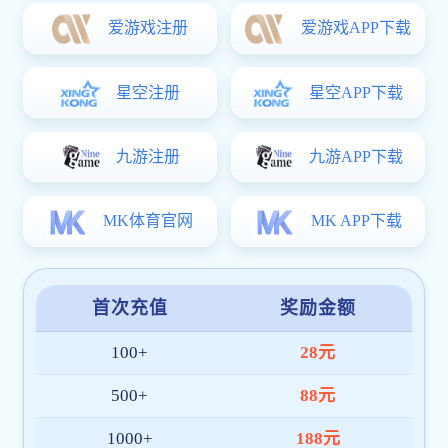
2026-08-07
7 次浏览
森林狼有意引进欧文和莫兰特打造强大后场组合
2026-08-05
14 次浏览