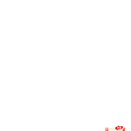
没有这样的舞台，自然使得一些有志于追求卓越成绩的球员
感到失落。
此外，无欧战还可能导致团队士气下降，因为没有国际赛事
可参与，将减少球队展示自己实力以及培养新人的机会。在
这种情况下，即便一些年轻才俊愿意留下，也难免因为前景
不明朗而重新考虑自己的职业规划。
因此，从长远来看，无欧战不仅威胁到即将离开的优秀个
体，同时也让整个足球生态链受到制约。这让切尔西必须思
考如何通过内部调整或者外部补强来改变目前的不利局面，
以避免陷入更深层次的问题当中。
总结：
综上所述，本次关于“切尔西旧将透露夏季将迎来帕尔默恩佐
报价无欧战难以留住球员”的讨论揭示了多方面的问题。从竞
争环境，到个人表现，再到市场状况，以及无欧战带来的影